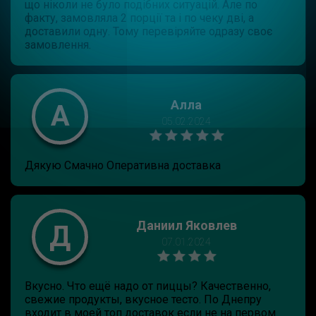
що ніколи не було подібних ситуацій. Але по
факту, замовляла 2 порції та і по чеку дві, а
доставили одну. Тому перевіряйте одразу своє
замовлення.
Алла
А
05.02.2024
Дякую Смачно Оперативна доставка
Даниил Яковлев
Д
07.01.2024
Вкусно. Что ещё надо от пиццы? Качественно,
свежие продукты, вкусное тесто. По Днепру
входит в моей топ доставок если не на первом