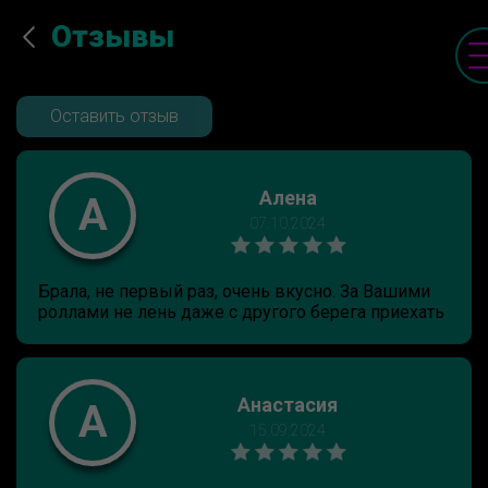
Отзывы
Оставить отзыв
Алена
А
07.10.2024
Брала, не первый раз, очень вкусно. За Вашими
роллами не лень даже с другого берега приехать
Анастасия
А
15.09.2024