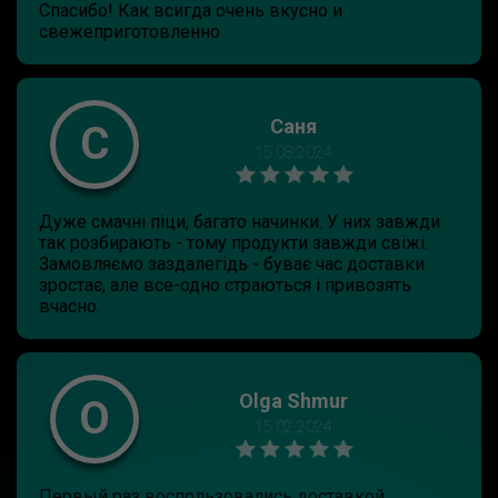
Спасибо! Как всигда очень вкусно и
свежеприготовленно
Саня
С
15.08.2024
Дуже смачні піци, багато начинки. У них завжди
так розбирають - тому продукти завжди свіжі.
Замовляємо заздалегідь - буває час доставки
зростає, але все-одно страються і привозять
вчасно.
Olga Shmur
O
15.02.2024
Первый раз воспользовались доставкой