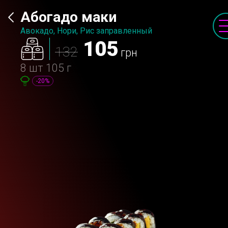
Абогадо маки
Авокадо, Нори, Рис заправленный
105
132
грн
8 шт
105 г
-20%