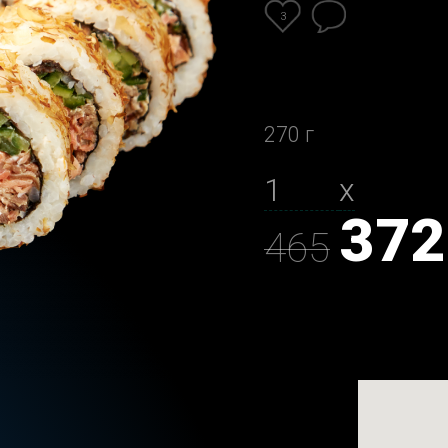
3
270 г
х
372
465