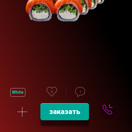
White
6
1
заказать