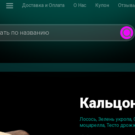
Доставка и Оплата
О Нас
Купон
Отзыв
Кальцон
Лосось, Зелень укропа,
моцарелла, Тесто дрож