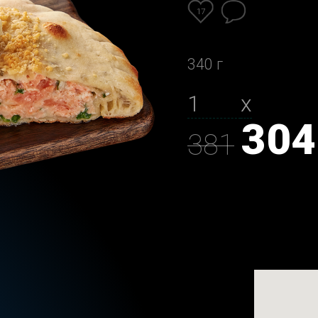
17
340 г
х
304
381