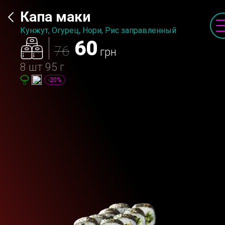
Капа маки
Кунжут, Огурец, Нори, Рис заправленный
60
76
грн
8 шт
95 г
-20%