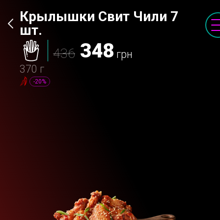
Крылышки Свит Чили 7
шт.
348
436
грн
370 г
-20%