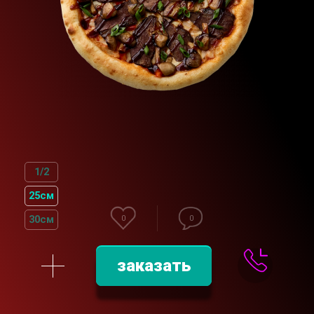
1/2
25см
30см
0
0
заказать