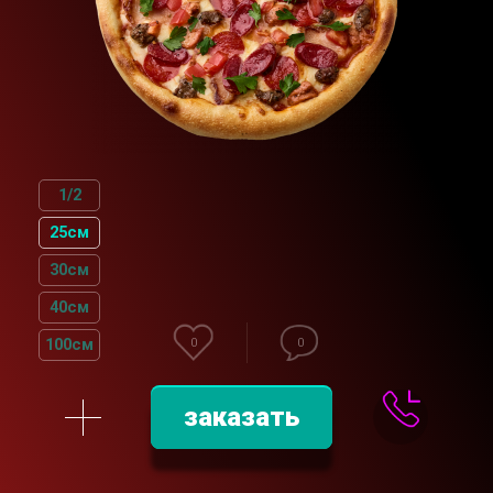
1/2
25см
30см
40см
100см
0
0
заказать