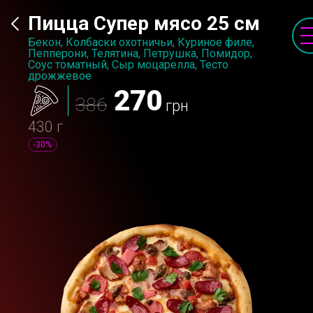
Пицца Супер мясо 25 см
Бекон, Колбаски охотничьи, Куриное филе,
Пепперони, Телятина, Петрушка, Помидор,
Соус томатный, Сыр моцарелла, Тесто
дрожжевое
270
386
грн
430 г
-30%