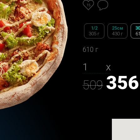
15
1/2
25см
3
305 г
430 г
61
610 г
х
356
509