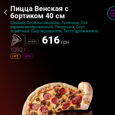
Пицца Венская с
бортиком 40 см
Салями, Сосиски венские, Телятина, Лук
карамелизированный, Петрушка, Соус
томатный, Сыр моцарелла, Тесто дрожжевое
616
880
грн
1080 г
-30%