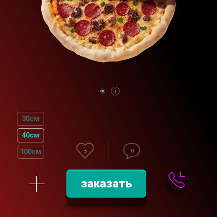
30см
40см
100см
8
0
заказать