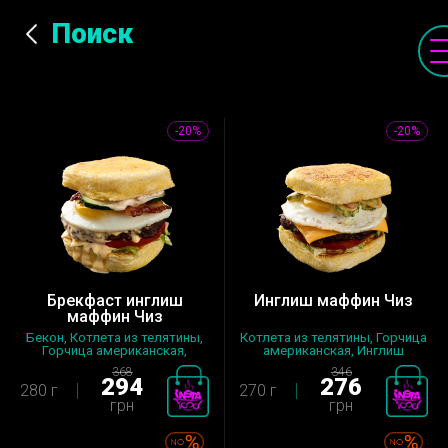
Поиск
-20%
-20%
Брекфаст инглиш
Инглиш маффин Чиз
маффин Чиз
Бекон, Котлета из телятины,
Котлета из телятины, Горчица
Горчица американская,
американская, Инглиш
Инглиш...
маффин...
368
346
294
276
280 г
270 г
грн
грн