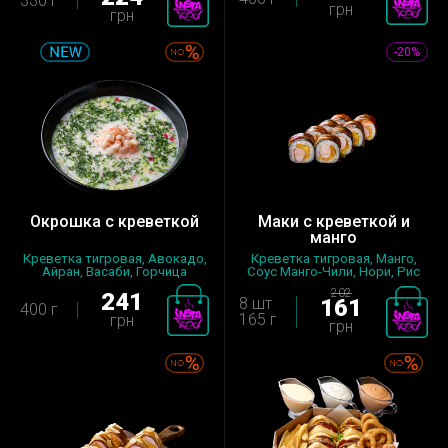
330 г
грн
грн
-20%
Окрошка с креветкой
Маки с креветкой и
манго
Креветка тигровая, Авокадо,
Креветка тигровая, Манго,
Айран, Васаби, Горчица
Соус Манго-Чили, Нори, Рис
амери...
зап...
202
241
8 шт
161
400 г
165 г
грн
грн