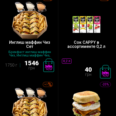
Инглиш маффин Чиз
Сок CAPPY в
Сет
ассортименте 0,2 л
Брекфаст инглиш маффин
Чиз, Инглиш маффин Чиз,
Картофель...
0,2 л
1546
1750 г
грн
40
грн
-20%