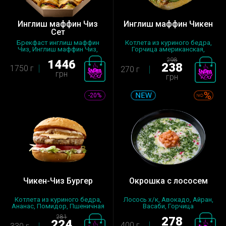
Инглиш маффин Чиз
Инглиш маффин Чикен
Сет
Брекфаст инглиш маффин
Котлета из куриного бедра,
Чиз, Инглиш маффин Чиз,
Горчица американская,
Картофель...
Инглиш...
298
1446
238
1750 г
270 г
грн
грн
-20%
Чикен-Чиз Бургер
Окрошка с лососем
Котлета из куриного бедра,
Лосось х/к, Авокадо, Айран,
Ананас, Помидор, Пшеничная
Васаби, Горчица
бу...
американская...
281
278
224
400 г