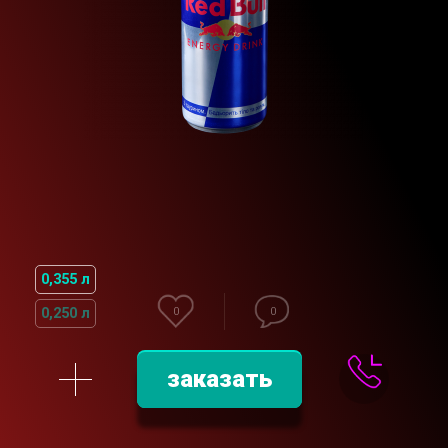
0,355 л
0,250 л
0
0
заказать