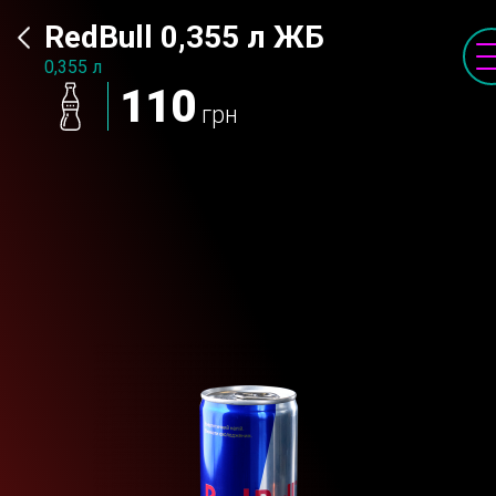
RedBull 0,355 л ЖБ
0,355 л
110
грн