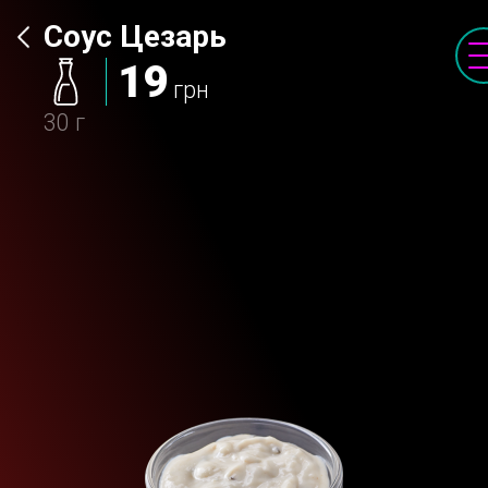
Соус Цезарь
19
грн
30 г