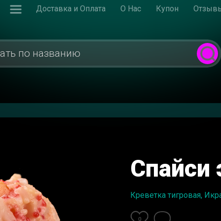
Доставка и Оплата
О Нас
Купон
Отзыв
Спайси 
Креветка тигровая, Икра
0