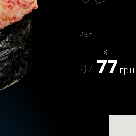
45 г
х
77
97
грн