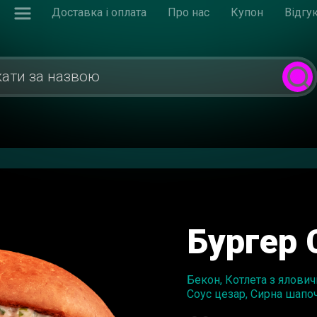
Доставка і оплата
Про нас
Купон
Відгу
Бургер 
Бекон, Котлета з ялович
Соус цезар, Сирна шапоч