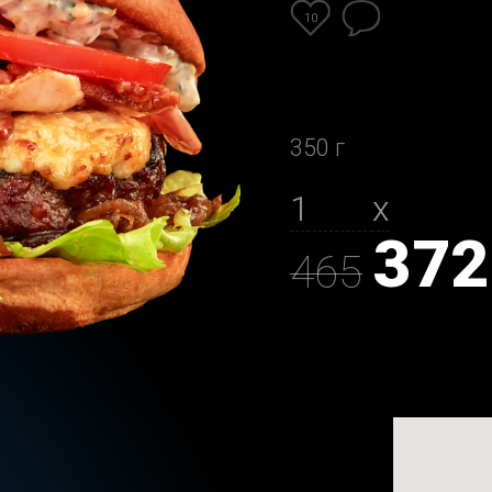
10
350 г
х
372
465