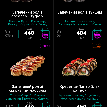
Запечений рол з
Запечений рол з тунцем
лососем і вугром
Лосось, Вугор, Крем-сир,
Тунець обсмажений,
Кунжут, Огірок, Соус Унагі,
Авокадо, Ікра масаго, Крем-
Сир...
сир, Соус...
550
505
8 шт
440
8 шт
404
335 г
350 г
грн
грн
-20%
Запечений рол зі
Креветка-Панко Блек
смаженим лососем
хот рол
"Сніговий краб", Лосось
Креветка-панко, Соус Унагі,
запечений, Крем-сир, Кунжут,
Чорнило каракатиці, Ікра
Огі...
мас...
550
450
8 шт
8 шт