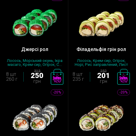
Джерсі рол
Філадельфія грін рол
Лосось, Морський окунь, Ікра
Лосось, Крем-сир, Огірок,
масаго, Крем-сир, Огірок, С...
Норі, Рис заправлений, Лист
са...
313
252
8 шт
250
8 шт
201
260 г
235 г
грн
грн
-20%
-20%