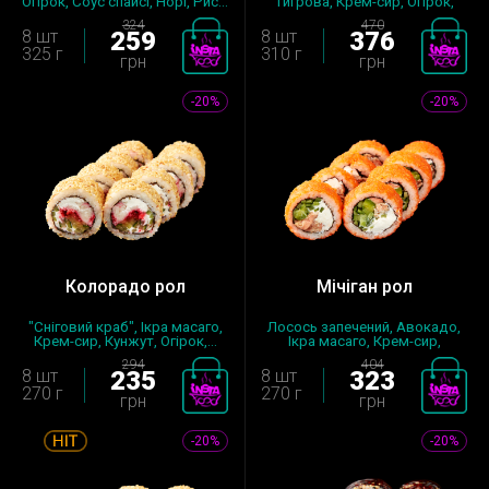
Огірок, Соус спайсі, Норі, Рис...
тигрова, Крем-сир, Огірок,
Нор...
324
470
8 шт
259
8 шт
376
325 г
310 г
грн
грн
-20%
-20%
Колорадо рол
Мічіган рол
"Сніговий краб", Ікра масаго,
Лосось запечений, Авокадо,
Крем-сир, Кунжут, Огірок,...
Ікра масаго, Крем-сир,
Огірок...
294
404
8 шт
235
8 шт
323
270 г
270 г
грн
грн
-20%
-20%