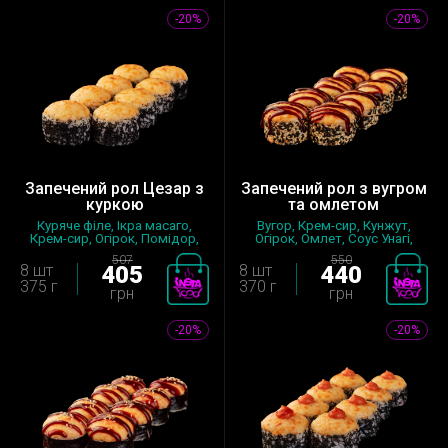
-20%
-20%
Запечений рол Цезар з
Запечений рол з вугром
куркою
та омлетом
Куряче філе, Ікра масаго,
Вугор, Крем-сир, Кунжут,
Крем-сир, Огірок, Помідор,
Огірок, Омлет, Соус Унагі,
Соу...
Сирн...
507
550
8 шт
405
8 шт
440
375 г
370 г
грн
грн
-20%
-20%