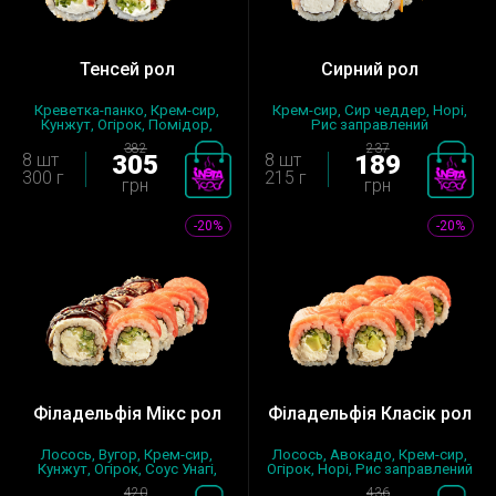
Тенсей рол
Сирний рол
Креветка-панко, Крем-сир,
Крем-сир, Сир чеддер, Норі,
Кунжут, Огірок, Помідор,
Рис заправлений
Норі,...
382
237
8 шт
305
8 шт
189
300 г
215 г
грн
грн
-20%
-20%
Філадельфія Мікс рол
Філадельфія Класік рол
Лосось, Вугор, Крем-сир,
Лосось, Авокадо, Крем-сир,
Кунжут, Огірок, Соус Унагі,
Огірок, Норі, Рис заправлений
Нор...
420
436