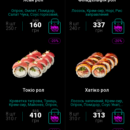
Огірок, Омлет, Помідор,
Лосось, Крем-сир, Норі, Рис
Салат Чука, Соус горіховий,
заправлений
Норі...
200
422
8 шт
160
8 шт
337
250 г
240 г
грн
грн
-20%
-20%
Токіо рол
Хатіко рол
Креветка тигрова, Тунець,
Лосось запечений, Крем-сир,
Крем-сир, Майонез, Огірок,
Огірок, Помідор, Соус Унагі,...
Нор...
513
392
8 шт
410
8 шт
313
310 г
310 г
грн
грн