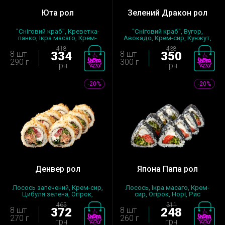
Юта рол
Зелений Дракон рол
"Сніговий краб", Креветка-
"Сніговий краб", Вугор,
панко, Ікра масаго, Крем-
Авокадо, Крем-сир, Кунжут,
сир,...
Огіро...
418
438
8 шт
334
8 шт
350
290 г
300 г
грн
грн
-20%
-20%
Денвер рол
Япона Папа рол
Лосось запечений, Крем-сир,
Лосось, Ікра масаго, Крем-
Цибуля зелена, Огірок,
сир, Огірок, Норі, Рис
Помід...
заправл...
465
311
8 шт
372
8 шт
248
270 г
260 г
грн
грн