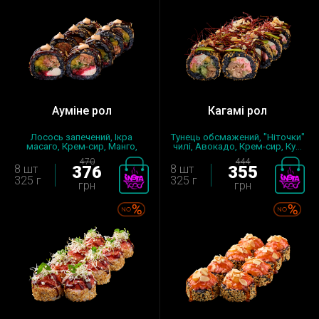
Ауміне рол
Кагамі рол
Лосось запечений, Ікра
Тунець обсмажений, "Ніточки"
масаго, Крем-сир, Манго,
чилі, Авокадо, Крем-сир, Ку...
Огірок,...
470
444
8 шт
376
8 шт
355
325 г
325 г
грн
грн