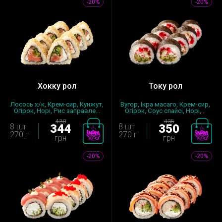
-20%
-20%
Хокку рол
Току рол
Лосось х/к, Крем-сир, Кунжут,
Вугор, Ікра масаго, Крем-сир,
Огірок, Норі, Рис заправле...
Огірок, Соус спайсі, Норі,...
430
438
8 шт
344
8 шт
350
270 г
270 г
грн
грн
-20%
-20%