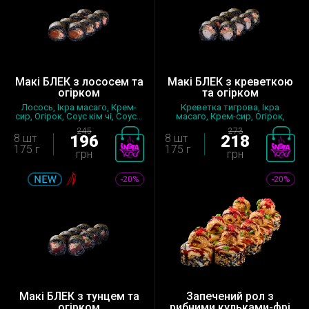
Макі БЛЕК з лососем та
Макі БЛЕК з креветкою
огірком
та огірком
Лосось, Ікра масаго, Крем-
Креветка тигрова, Ікра
сир, Огірок, Соус кiм чi, Соус...
масаго, Крем-сир, Огірок,
Соус Шр...
245
273
8 шт
196
8 шт
218
175 г
175 г
грн
грн
-20%
-20%
Макі БЛЕК з тунцем та
Запечений рол з
огірком
рибними кульками-фрі