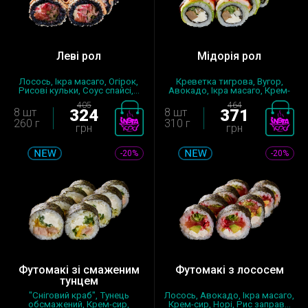
Леві рол
Мідорія рол
Лосось, Ікра масаго, Огірок,
Креветка тигрова, Вугор,
Рисові кульки, Соус спайсі,...
Авокадо, Ікра масаго, Крем-
сир,...
405
464
8 шт
324
8 шт
371
260 г
310 г
грн
грн
-20%
-20%
Футомакі зі смаженим
Футомакі з лососем
тунцем
"Сніговий краб", Тунець
Лосось, Авокадо, Ікра масаго,
обсмажений, Крем-сир,
Крем-сир, Норі, Рис заправ...