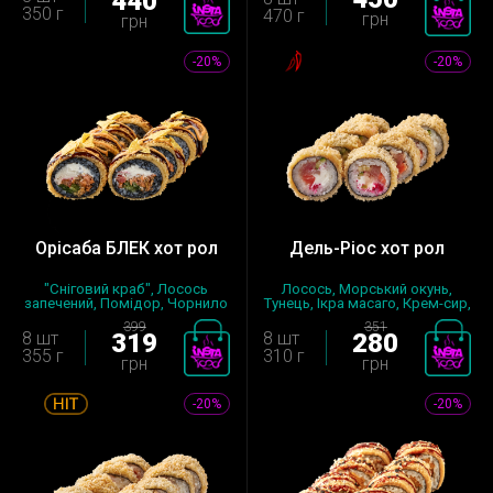
440
350 г
470 г
грн
грн
-20%
-20%
Орісаба БЛЕК хот рол
Дель-Ріос хот рол
"Сніговий краб", Лосось
Лосось, Морський окунь,
запечений, Помідор, Чорнило
Тунець, Ікра масаго, Крем-сир,
кара...
О...
399
351
8 шт
319
8 шт
280
355 г
310 г
грн
грн
-20%
-20%