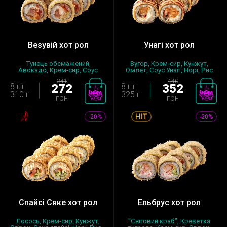
Везувій хот рол
Унагі хот рол
Тунець обсмажений,
Вугор, Крем-сир, Кунжут,
Авокадо, Крем-сир, Соус
Омлет, Соус Унагі, Норі, Рис
авторський ба...
за...
341
440
8 шт
272
8 шт
352
310 г
325 г
грн
грн
-20%
-20%
Спайсі Сяке хот рол
Ельбрус хот рол
Лосось, Крем-сир, Кунжут,
"Сніговий краб", Креветка