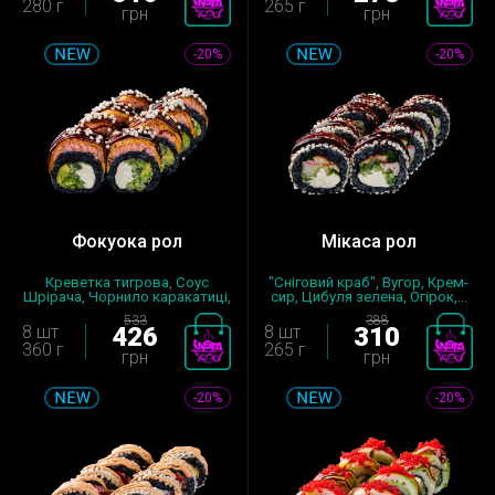
280 г
265 г
грн
грн
-20%
-20%
Фокуока рол
Мікаса рол
Креветка тигрова, Соус
"Сніговий краб", Вугор, Крем-
Шрірача, Чорнило каракатиці,
сир, Цибуля зелена, Огірок,...
Сир...
533
388
8 шт
426
8 шт
310
360 г
265 г
грн
грн
-20%
-20%