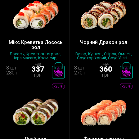
Мікс Креветка Лосось
Чорний Дракон рол
рол
Лосось, Креветка тигрова,
Вугор, Кунжут, Огірок, Омлет,
Ікра масаго, Крем-сир,
Соус горіховий, Соус Унагі...
Огірок,...
422
451
8 шт
337
8 шт
360
280 г
270 г
грн
грн
-20%
-20%
Ясай рол
Філадельфія рол