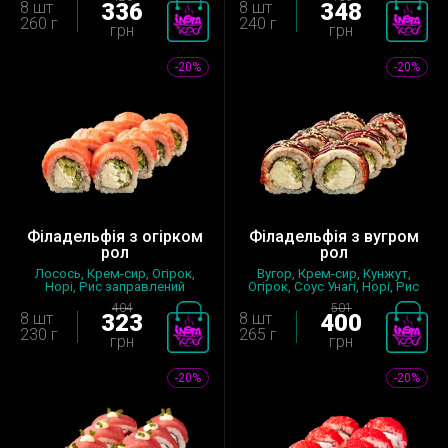
8 шт
336
8 шт
348
260 г
240 г
грн
грн
-20%
-20%
Філадельфія з огірком
Філадельфія з вугром
рол
рол
Лосось, Крем-сир, Огірок,
Вугор, Крем-сир, Кунжут,
Норі, Рис заправлений
Огірок, Соус Унагі, Норі, Рис
з...
404
501
8 шт
323
8 шт
400
230 г
265 г
грн
грн
-20%
-20%