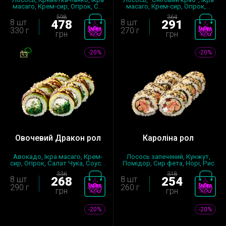
масаго, Крем-сир, Огірок, С...
масаго, Крем-сир, Огірок,...
598
364
8 шт
478
8 шт
291
330 г
270 г
грн
грн
-20%
-20%
Овочевий Дракон рол
Кароліна рол
Авокадо, Ікра масаго, Крем-
Лосось запечений, Кунжут,
сир, Огірок, Салат Чука, Соус...
Помідор, Сир фета, Норі, Рис
з...
336
318
8 шт
268
8 шт
254
290 г
260 г
грн
грн
-20%
-20%