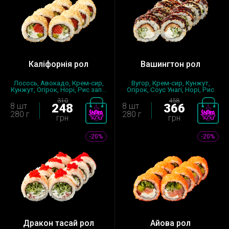
Каліфорнія рол
Вашингтон рол
Лосось, Авокадо, Крем-сир,
Вугор, Крем-сир, Кунжут,
Кунжут, Огірок, Норі, Рис зап...
Огірок, Соус Унагі, Норі, Рис
з...
310
458
8 шт
248
8 шт
366
280 г
280 г
грн
грн
-20%
-20%
Дракон тасай рол
Айова рол