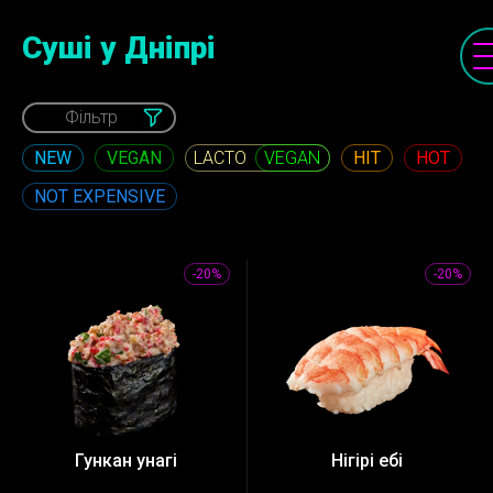
Cуші у Дніпрі
Фільтр
NEW
VEGAN
HIT
HOT
VEGAN
NOT EXPENSIVE
-20%
-20%
Гункан унагі
Нігірі ебі