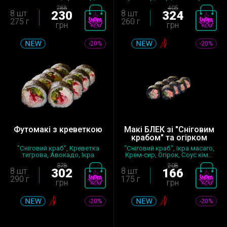
Манго, Огі...
288
405
8 шт
230
8 шт
324
275 г
260 г
грн
грн
-20%
-20%
Футомакі з креветкою
Макі БЛЕК зі "Сніговим
крабом" та огірком
"Сніговий краб", Креветка
"Сніговий краб", Ікра масаго,
тигрова, Авокадо, Ікра
Крем-сир, Огірок, Соус кiм...
масаго,...
378
208
8 шт
302
8 шт
166
290 г
175 г
грн
грн
-20%
-20%