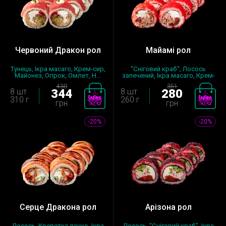
Червоний Дракон рол
Майамі рол
Тунець, Ікра масаго, Крем-сир,
"Сніговий краб", Лосось
Майонез, Огірок, Омлет, Н...
запечений, Ікра масаго, Крем-
сир...
430
351
8 шт
344
8 шт
280
310 г
260 г
грн
грн
-20%
-20%
Серце Дракона рол
Арізона рол
Лосось, Креветка-панко, Ікра
Лосось, "Сніговий краб", Ікра