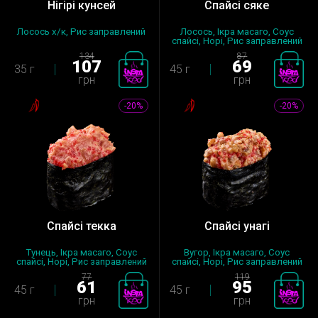
Нігірі кунсей
Спайсі сяке
Лосось х/к, Рис заправлений
Лосось, Ікра масаго, Соус
спайсі, Норі, Рис заправлений
134
87
107
69
35 г
45 г
грн
грн
-20%
-20%
Спайсі текка
Спайсі унагі
Тунець, Ікра масаго, Соус
Вугор, Ікра масаго, Соус
спайсі, Норі, Рис заправлений
спайсі, Норі, Рис заправлений
77
119
61
95
45 г
45 г
грн
грн