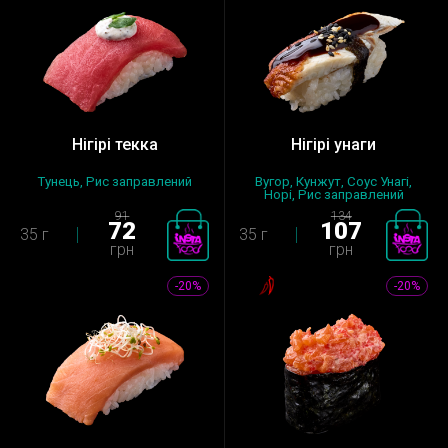
Нігірі текка
Нігірі унаги
Тунець, Рис заправлений
Вугор, Кунжут, Соус Унагі,
Норі, Рис заправлений
91
134
72
107
35 г
35 г
грн
грн
-20%
-20%