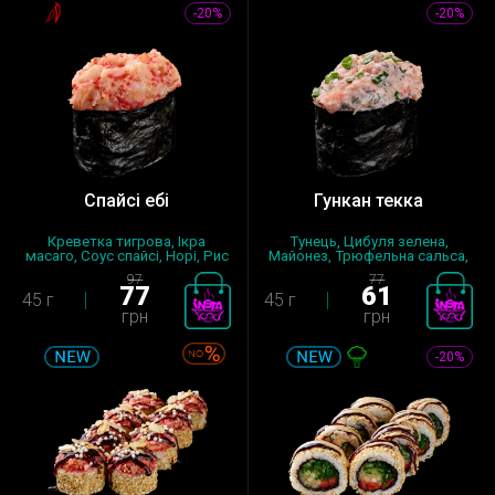
-20%
-20%
Спайсі ебі
Гункан текка
Креветка тигрова, Ікра
Тунець, Цибуля зелена,
масаго, Соус спайсі, Норі, Рис
Майонез, Трюфельна сальса,
за...
Норі,...
97
77
77
61
45 г
45 г
грн
грн
-20%