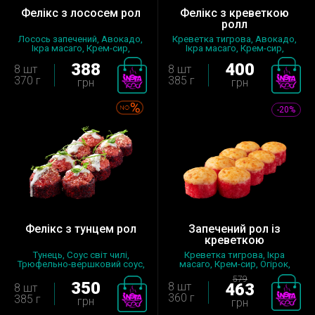
Фелікс з лососем рол
Фелікс з креветкою
ролл
Лосось запечений, Авокадо,
Креветка тигрова, Авокадо,
Ікра масаго, Крем-сир,
Ікра масаго, Крем-сир,
Цибуля...
Мигдал...
388
400
8 шт
8 шт
370 г
385 г
грн
грн
-20%
Фелікс з тунцем рол
Запечений рол із
креветкою
Тунець, Соус світ чилі,
Креветка тигрова, Ікра
Трюфельно-вершковий соус,
масаго, Крем-сир, Огірок,
Сир па...
Сирна ш...
579
350
8 шт
463
8 шт
360 г
385 г
грн
грн