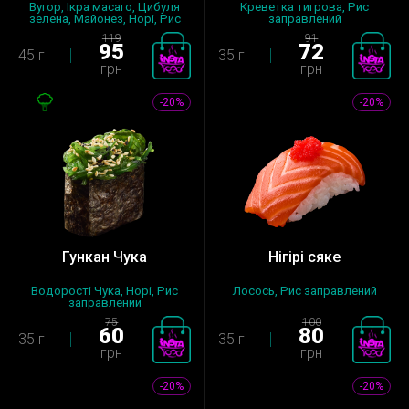
Вугор, Ікра масаго, Цибуля
Креветка тигрова, Рис
зелена, Майонез, Норі, Рис
заправлений
за...
119
91
95
72
45 г
35 г
грн
грн
-20%
-20%
Гункан Чука
Нігірі сяке
Водорості Чука, Норі, Рис
Лосось, Рис заправлений
заправлений
75
100
60
80
35 г
35 г
грн
грн
-20%
-20%