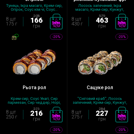
Тунець, Ікра масаго, Крем-сир,
Лосось запечений, Ікра
Огірок, Соус кiм чi, Соус...
масаго, Крем-сир, Кунжут,
Цибуля...
208
579
8 шт
166
8 шт
463
175 г
430 г
грн
грн
-20%
-20%
Рьота рол
Сацуке рол
Крем-сир, Соус Унагі, Сир
"Сніговий краб", Лосось
пармезан, Сир чеддер, Норі,
запечений, Крем-сир, Кунжут,
Ри...
Огі...
271
284
8 шт
216
8 шт
227
250 г
275 г
грн
грн
-20%
-20%