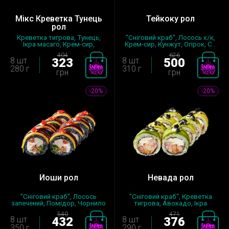
Мікс Креветка Тунець
Тейкоку рол
рол
Креветка тигрова, Тунець,
"Сніговий краб", Лосось х/к,
Ікра масаго, Крем-сир,
Крем-сир, Кунжут, Огірок, С...
Майонез...
404
626
8 шт
323
8 шт
500
280 г
310 г
грн
грн
-20%
-20%
Йоши рол
Невада рол
"Сніговий краб", Лосось
"Сніговий краб", Креветка
запечений, Помідор, Чорнило
тигрова, Авокадо, Ікра
кара...
масаго,...
540
471
8 шт
432
8 шт
376
350 г
290 г