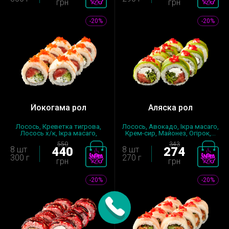
грн
грн
-20%
-20%
Йокогама рол
Аляска рол
Лосось, Креветка тигрова,
Лосось, Авокадо, Ікра масаго,
Лосось х/к, Ікра масаго,
Крем-сир, Майонез, Огірок,...
Крем-...
550
343
8 шт
440
8 шт
274
300 г
270 г
грн
грн
-20%
-20%