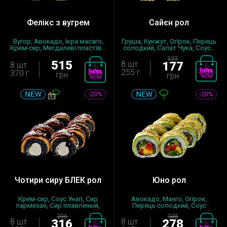
Фелікс з вугрем
Сайєн рол
Вугор, Авокадо, Ікра масаго,
Груша, Кунжут, Огірок, Перець
Крем-сир, Мигдалеві пластів...
солодкий, Салат Чука, Соус...
222
515
8 шт
177
8 шт
255 г
370 г
грн
грн
-20%
-20%
Чотири сиру БЛЕК рол
Юно рол
Крем-сир, Соус Унагі, Сир
Авокадо, Манго, Огірок,
пармезан, Сир плавленый,
Перець солодкий, Соус
Сир ч...
Манго, Соу...
396
348
8 шт
316
8 шт
278