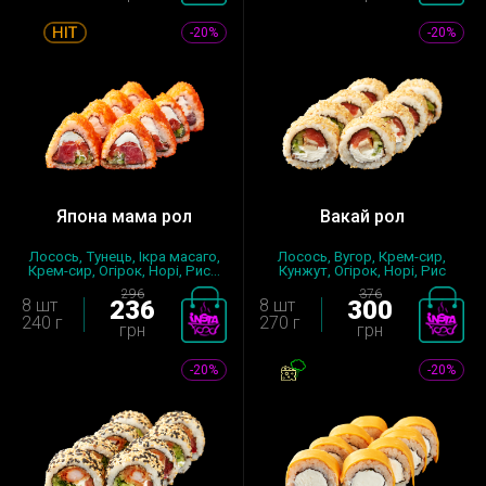
-20%
-20%
Япона мама рол
Вакай рол
Лосось, Тунець, Ікра масаго,
Лосось, Вугор, Крем-сир,
Крем-сир, Огірок, Норі, Рис...
Кунжут, Огірок, Норі, Рис
запра...
296
376
8 шт
236
8 шт
300
240 г
270 г
грн
грн
-20%
-20%