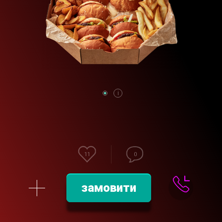
11
0
замовити