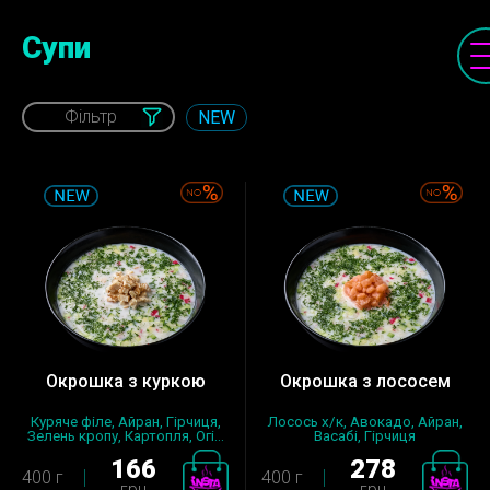
Супи
Фільтр
NEW
Окрошка з куркою
Окрошка з лососем
Куряче філе, Айран, Гірчиця,
Лосось х/к, Авокадо, Айран,
Зелень кропу, Картопля, Огі...
Васабі, Гірчиця
американська...
166
278
400 г
400 г
грн
грн