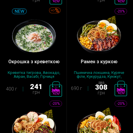
-20%
Окрошка з креветкою
Рамен з куркою
Креветка тигрова, Авокадо,
Пшенична локшина, Куряче
Айран, Васабі, Гірчиця
філе, Кукурудза, Кунжут,
америк...
Курячи...
385
241
308
690 г
400 г
грн
грн
-20%
-20%