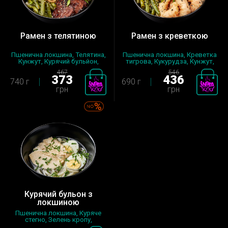
Рамен з телятиною
Рамен з креветкою
Пшенична локшина, Телятина,
Пшенична локшина, Креветка
Кунжут, Курячий бульйон,
тигрова, Кукурудза, Кунжут,
Циб...
К...
467
546
373
436
740 г
690 г
грн
грн
Курячий бульон з
локшиною
Пшенична локшина, Куряче
стегно, Зелень кропу,
Петрушка,...