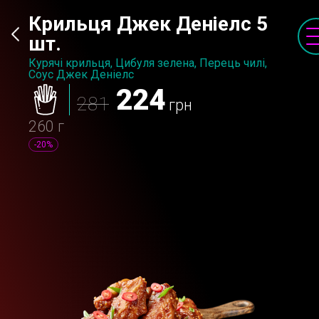
Крильця Джек Деніелс 5
шт.
Курячі крильця, Цибуля зелена, Перець чилі,
Соус Джек Деніелс
224
281
грн
260 г
-20%