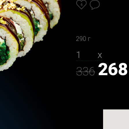
6
290 г
х
268
336