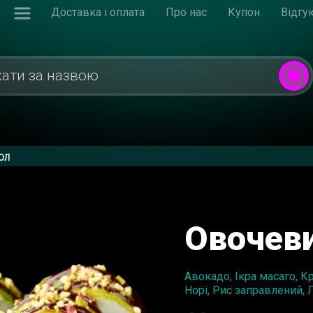
Доставка і оплата
Про нас
Купон
Відгу
ол
Овочеви
Авокадо, Ікра масаго, Кр
Норі, Рис заправлений, 