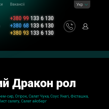
ки
Вакансії
Укр
+380 99
133 6 130
+380 68
133 6 130
+380 93
133 6 130
й Дракон рол
ем-сир, Огірок, Салат Чука, Соус Унагі, Фісташка,
Лист салату, Салат айсберг