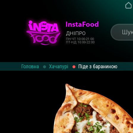
ДНІПРО
ПН-ЧТ 10:00-21:00
ПТ-НД 10:00-22:00
Головна
Хачапурі
Піде з бараниною