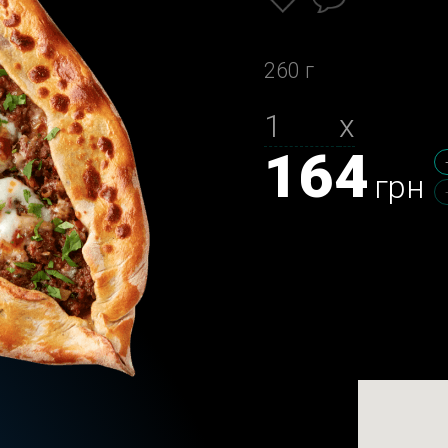
260 г
х
164
грн