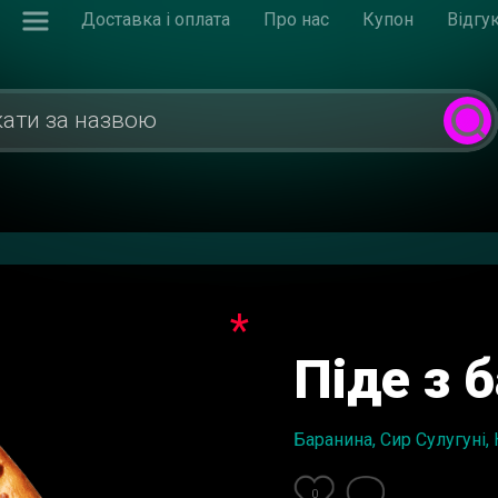
Доставка і оплата
Про нас
Купон
Відгу
*
Піде з 
Баранина, Сир Сулугунi, 
0