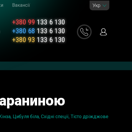
ки
Вакансії
Укр
+380 99
133 6 130
+380 68
133 6 130
+380 93
133 6 130
бараниною
Кінза, Цибуля бiла, Східні спеції, Тісто дріжджове