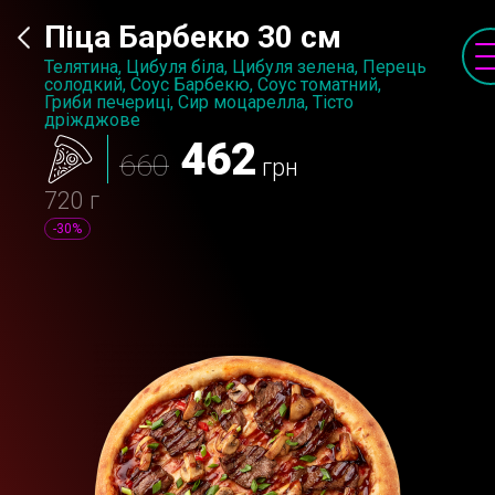
Піца Барбекю 30 см
Телятина, Цибуля бiла, Цибуля зелена, Перець
солодкий, Соус Барбекю, Соус томатний,
Гриби печериці, Сир моцарелла, Тісто
дріжджове
462
660
грн
720 г
-30%