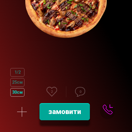
1/2
25см
30см
2
0
замовити