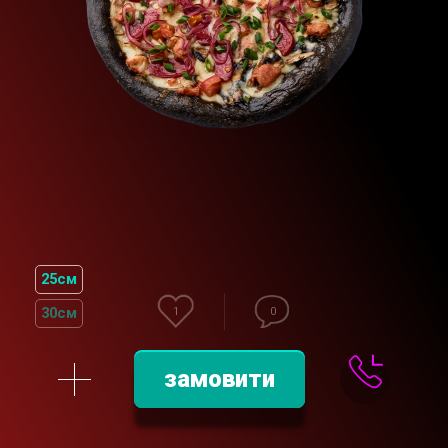
25см
30см
1
0
замовити