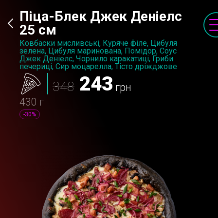
Піца-Блек Джек Деніелс
25 см
Ковбаски мисливські, Куряче філе, Цибуля
зелена, Цибуля маринована, Помідор, Соус
Джек Деніелс, Чорнило каракатиці, Гриби
печериці, Сир моцарелла, Тісто дріжджове
243
348
грн
430 г
-30%