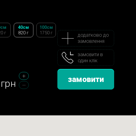
0см
40см
100см
0 г
820 г
1750 г
додатково до
замовлення
замовити в
один клік
замовити
грн