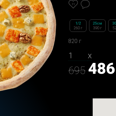
11
1/2
25см
3
260 г
390 г
52
820 г
х
486
695