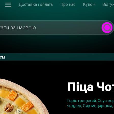
Доставка і оплата
Про нас
Купон
Відгу
 см
Піца Чо
Горіх грецький, Соус в
чеддер, Сир моцарелла,