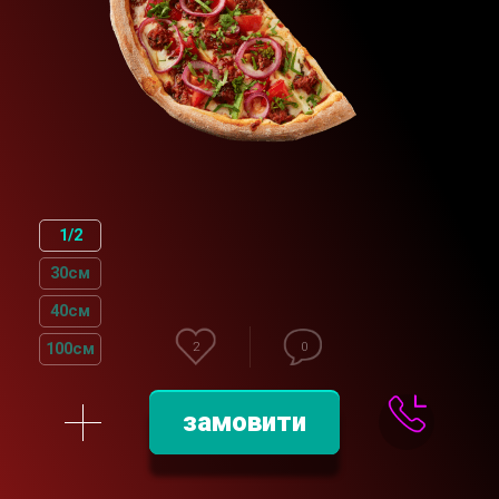
1/2
30см
40см
100см
2
0
замовити