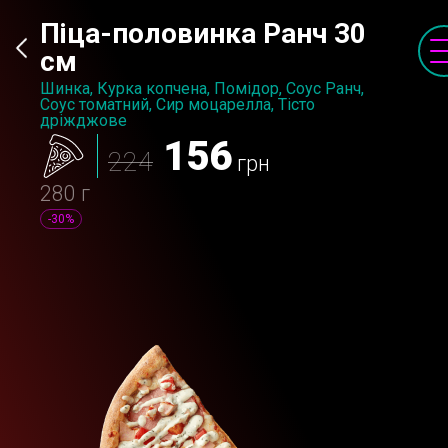
Піца-половинка Ранч 30
см
Шинка, Курка копчена, Помідор, Соус Ранч,
Соус томатний, Сир моцарелла, Тісто
дріжджове
156
224
грн
280 г
-30%