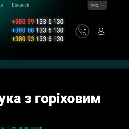
ки
Вакансії
Укр
+380 99
133 6 130
+380 68
133 6 130
+380 93
133 6 130
ука з горіховим
ка, Соус арахісовий