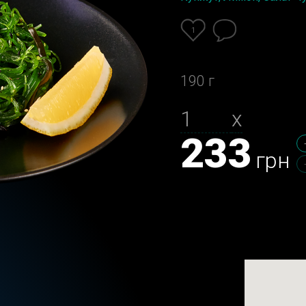
1
190 г
х
233
грн