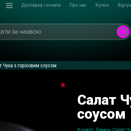
Доставка і оплата
Про нас
Купон
Відгу
т Чука з горіховим соусом
*
Салат Ч
соусом
Кунжут, Лимон, Салат Чу