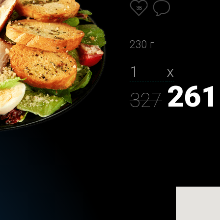
38
230 г
х
261
327