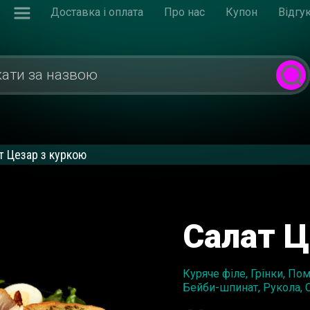
Доставка і оплата
Про нас
Купон
Відгу
т Цезар з куркою
Салат Ц
Куряче філе, Грінки, По
Бейби-шпинат, Рукола, 