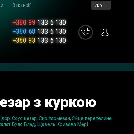
ки
Вакансії
Укр
+380 99
133 6 130
+380 68
133 6 130
+380 93
133 6 130
езар з куркою
мідор, Соус цезар, Сир пармезан, Яйце перепелине,
Салат Булс Блад, Щавель Кривава Мері