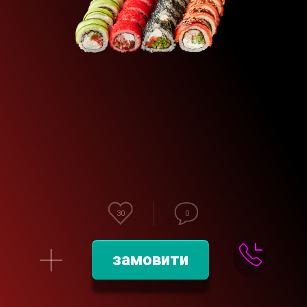
30
0
замовити