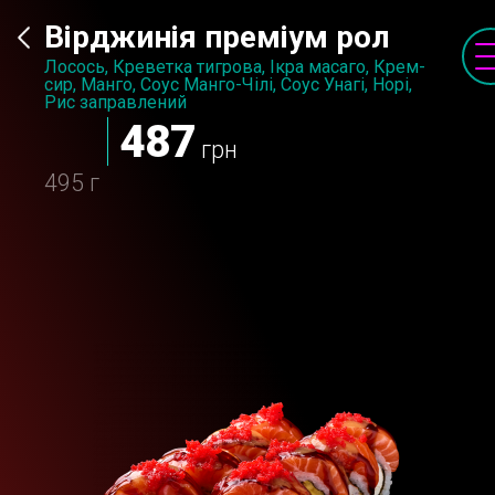
Вірджинія преміум рол
Лосось, Креветка тигрова, Ікра масаго, Крем-
сир, Манго, Соус Манго-Чілі, Соус Унагі, Норі,
Рис заправлений
487
грн
495 г