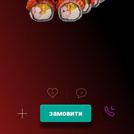
0
0
замовити