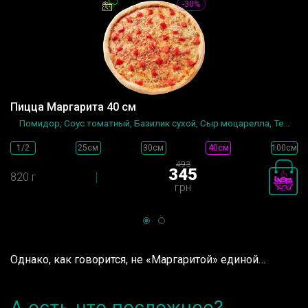
-30%
Пицца Маргарита 40 см
Помидор, Соус томатный, Базилик сухой, Сыр моцарелла, Те...
1/2
25см
30см
40см
100см
493
345
820 г
грн
Однако, как говорится, не «Маргаритой» единой…
А есть что посложнее?