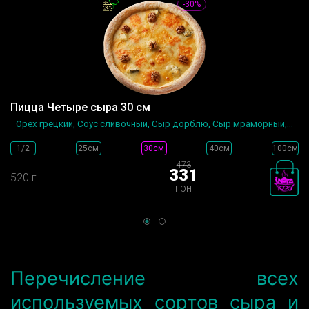
-30%
Пицца Четыре сыра 30 см
Орех грецкий, Соус сливочный, Сыр дорблю, Сыр мраморный,...
1/2
25см
30см
40см
100см
473
331
520 г
грн
Перечисление всех
используемых сортов сыра и