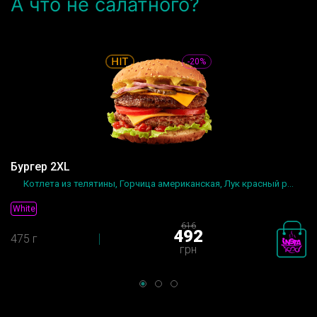
А что не салатного?
-20%
Бургер 2XL
Котлета из телятины, Горчица американская, Лук красный р...
White
616
492
475 г
грн